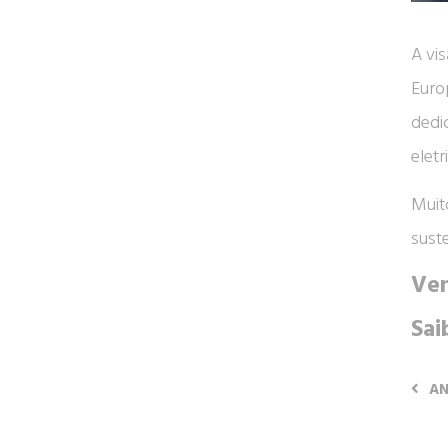
A vi
Euro
dedi
eletr
Muit
sust
Ven
Sai
AN