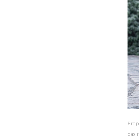
Prop
das 