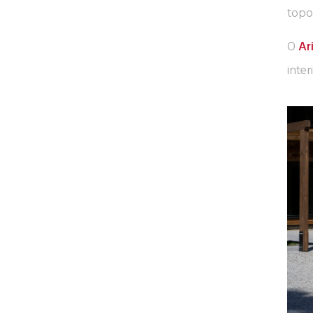
topo
O
Ar
inte