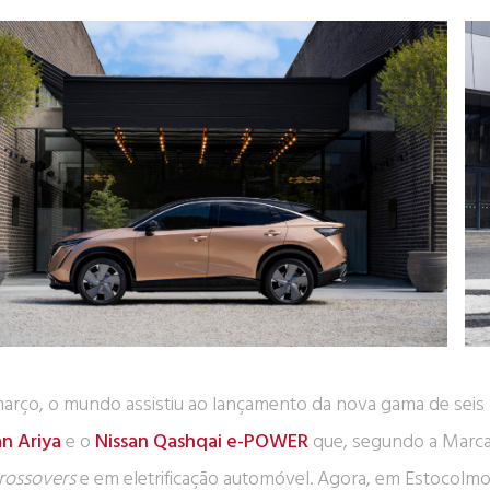
arço, o mundo assistiu ao lançamento da nova gama de seis m
an Ariya
e o
Nissan Qashqai e-POWER
que, segundo a Marca 
rossovers
e em eletrificação automóvel. Agora, em Estocolmo