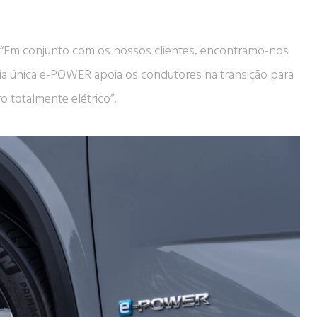
EO “Em conjunto com os nossos clientes, encontramo-nos
ia única e-POWER apoia os condutores na transição para
 totalmente elétrico”.