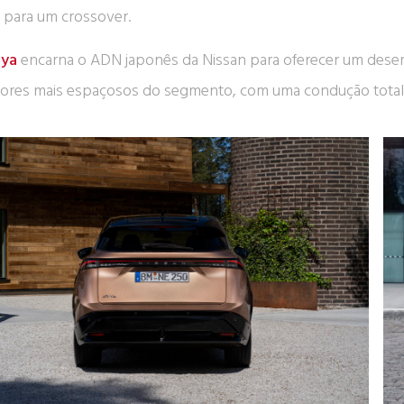
 para um crossover.
iya
encarna o ADN japonês da Nissan para oferecer um des
riores mais espaçosos do segmento, com uma condução totalm