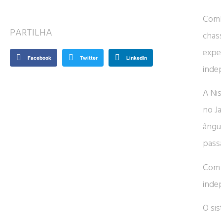
Comb
PARTILHA
chas
expe
Facebook
Twitter
LinkedIn
inde
A Ni
no J
ângu
pass
Com 
inde
O si