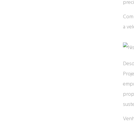
prec
Com 
a ve
Desde
Proj
empr
prop
sust
Venh