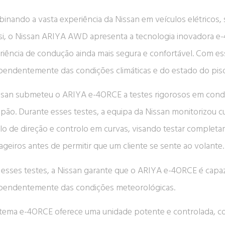
inando a vasta experiência da Nissan em veículos elétricos, 
si, o Nissan ARIYA AWD apresenta a tecnologia inovadora e
riência de condução ainda mais segura e confortável. Com es
pendentemente das condições climáticas e do estado do pis
ssan submeteu o ARIYA e-4ORCE a testes rigorosos em condiç
apão. Durante esses testes, a equipa da Nissan monitorizou 
lo de direção e controlo em curvas, visando testar completa
ageiros antes de permitir que um cliente se sente ao volante.
esses testes, a Nissan garante que o ARIYA e-4ORCE é capaz 
pendentemente das condições meteorológicas.
stema e-4ORCE oferece uma unidade potente e controlada, com