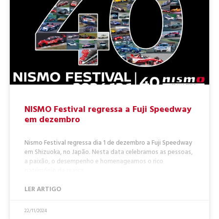
NISMO Festival regressa a Fuji Speedway
em dezembro
Nismo Festival regressa dia 1 de dezembro a Fuji Speedway
em Shizuoka, no Japão. Nesta data celebramos as pessoas,
a paixão, o desempenho e homenageamos o rico
património da marca,
LER ARTIGO
22/11/2024