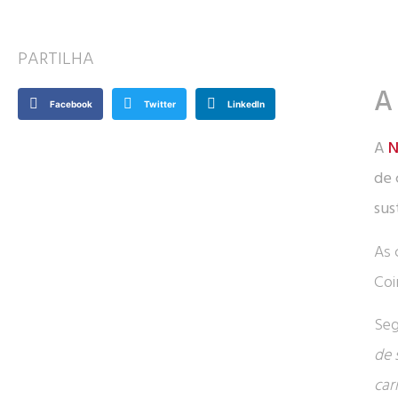
PARTILHA
A
Facebook
Twitter
LinkedIn
A
N
de 
sus
As 
Coi
Seg
de 
car