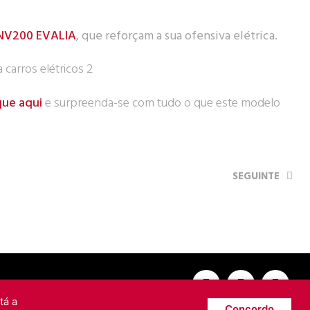
NV200 EVALIA
, que reforçam a sua ofensiva elétrica.
que aqui
e surpreenda-se com tudo o que este modelo
SEGUINTE
tá a
Concordo