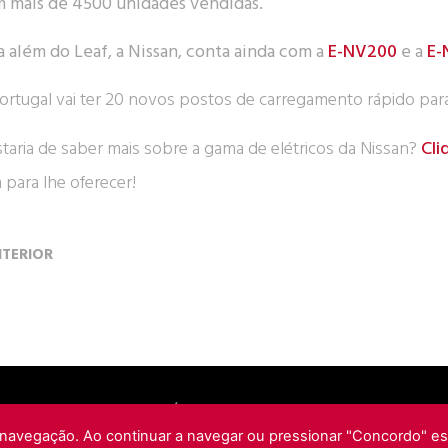
 mais de 4500 unidades vendidas.
a além do Leaf, a Nissan, conta ainda com a
E-NV200
e a
E-
taria de saber mais sobre a gama de elétricos da Nissan?
Cli
 para lhe oferecer!
TERIOR
POLÍTICA DE PRIVACIDADE
 navegação. Ao continuar a navegar ou pressionar "Concordo" es