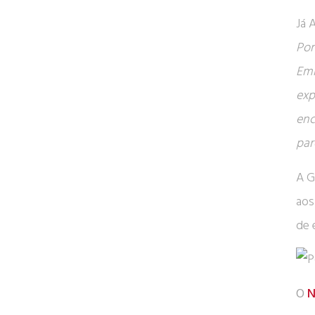
Já 
Por
Emi
exp
enc
par
A G
aos
de 
O
N