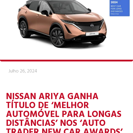
Julho 26, 2024
NISSAN ARIYA GANHA
TÍTULO DE ‘MELHOR
AUTOMÓVEL PARA LONGAS
DISTÂNCIAS’ NOS ‘AUTO
TRADER NEW CAR AWARDS’