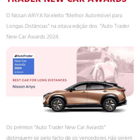
O Nissan ARIYA foi eleito “Melhor Automóvel para
Longas Distâncias” na oitava edição dos “Auto Trader
New Car Awards 2024.
Os prémios “Auto Trader New Car Awards”
distinguem-se pelo facto de os vencedores não serem