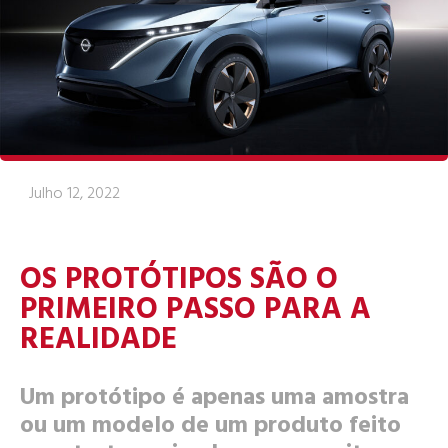
Julho 12, 2022
OS PROTÓTIPOS SÃO O
PRIMEIRO PASSO PARA A
REALIDADE
Um protótipo é apenas uma amostra
ou um modelo de um produto feito