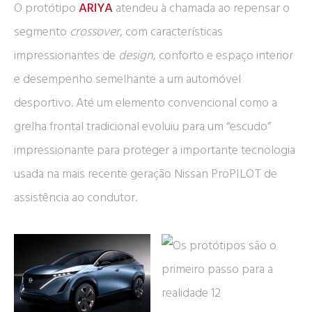
O protótipo
ARIYA
atendeu à chamada ao repensar o
segmento
crossover
, com características
impressionantes de
design
, conforto e espaço interior
e desempenho semelhante a um automóvel
desportivo. Até um elemento convencional como a
grelha frontal tradicional evoluiu para um “escudo”
impressionante para proteger a importante tecnologia
usada na mais recente geração Nissan ProPILOT de
assistência ao condutor.