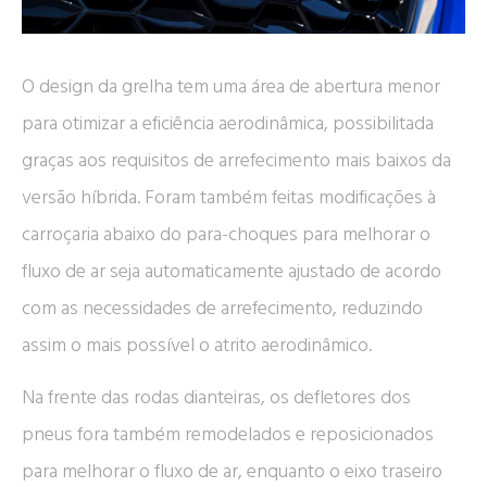
O design da grelha tem uma área de abertura menor
para otimizar a eficiência aerodinâmica, possibilitada
graças aos requisitos de arrefecimento mais baixos da
versão híbrida. Foram também feitas modificações à
carroçaria abaixo do para-choques para melhorar o
fluxo de ar seja automaticamente ajustado de acordo
com as necessidades de arrefecimento, reduzindo
assim o mais possível o atrito aerodinâmico.
Na frente das rodas dianteiras, os defletores dos
pneus fora também remodelados e reposicionados
para melhorar o fluxo de ar, enquanto o eixo traseiro