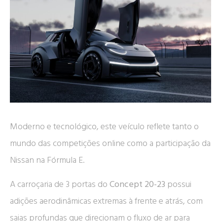
Moderno e tecnológico, este veículo reflete tanto o
mundo das competições online como a participação da
Nissan na Fórmula E.
A carroçaria de 3 portas do
Concept 20-23
possui
adições aerodinâmicas extremas à frente e atrás, com
saias profundas que direcionam o fluxo de ar para