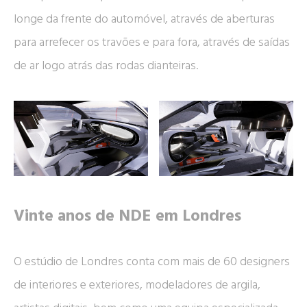
longe da frente do automóvel, através de aberturas
para arrefecer os travões e para fora, através de saídas
de ar logo atrás das rodas dianteiras.
Vinte anos de NDE em Londres
O estúdio de Londres conta com mais de 60 designers
de interiores e exteriores, modeladores de argila,